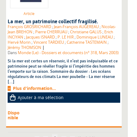
Article
La mer, un patrimoine collectif fragilisé.
François GROSRICHARD
;
Jean-François AUGEREAU
;
Nicolas-
Jean BREHON
;
Pierre CHERRUAU
;
Christiane GALUS
;
Erich
INCIYAN
;
Jacques ISNARD
;
P. LE HIR
;
Dominique LUNEAU
;
Hervé Morin
;
Vincent TARDIEU
;
Catherine TASTEMAIN
;
|
Jérémy THOMSON
Dans
Monde (Le) - Dossiers et documents (n° 318, Mars 2003)
Si la mer est certes un réservoir, il n'est pas inépuisable et ce
patrimoine peut se révéler fragile si l'impéritie des hommes
l'emporte sur la raison. Sommaire du dossier : Les océans
régulateurs de nos climats La mer poubelle - La mer réserve
[...]
Plus d'information...
Ajouter à ma sélection
Dispo
nible