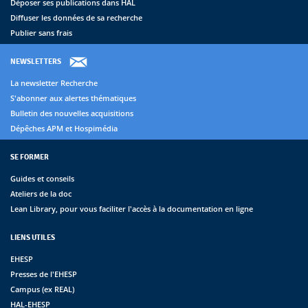
Déposer ses publications dans HAL
Diffuser les données de sa recherche
Publier sans frais
NEWSLETTERS
La newsletter Recherche
S'abonner aux alertes thématiques
Bulletin des nouvelles acquisitions
Dépêches APM et Hospimédia
SE FORMER
Guides et conseils
Ateliers de la doc
Lean Library, pour vous faciliter l'accès à la documentation en ligne
LIENS UTILES
EHESP
Presses de l'EHESP
Campus (ex REAL)
HAL-EHESP