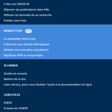
Créer son ORCID ID
Déposer ses publications dans HAL
Diffuser les données de sa recherche
Publier sans frais
NEWSLETTERS
La newsletter Recherche
S'abonner aux alertes thématiques
Bulletin des nouvelles acquisitions
Dépêches APM et Hospimédia
SE FORMER
Guides et conseils
Ateliers de la doc
Lean Library, pour vous faciliter l'accès à la documentation en ligne
LIENS UTILES
EHESP
Presses de l'EHESP