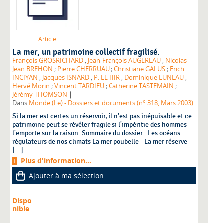
Article
La mer, un patrimoine collectif fragilisé.
François GROSRICHARD
;
Jean-François AUGEREAU
;
Nicolas-
Jean BREHON
;
Pierre CHERRUAU
;
Christiane GALUS
;
Erich
INCIYAN
;
Jacques ISNARD
;
P. LE HIR
;
Dominique LUNEAU
;
Hervé Morin
;
Vincent TARDIEU
;
Catherine TASTEMAIN
;
|
Jérémy THOMSON
Dans
Monde (Le) - Dossiers et documents (n° 318, Mars 2003)
Si la mer est certes un réservoir, il n'est pas inépuisable et ce
patrimoine peut se révéler fragile si l'impéritie des hommes
l'emporte sur la raison. Sommaire du dossier : Les océans
régulateurs de nos climats La mer poubelle - La mer réserve
[...]
Plus d'information...
Ajouter à ma sélection
Dispo
nible