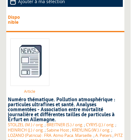
Ajouter à ma sélection
Dispo
nible
Article
Numéro thématique. Pollution atmosphérique :
particules ultrafines et santé. Analyses
commentées - Association entre mortalité
journalière et différentes tailles de particules à
Erfurt en Allemagne.
STOLZEL (M.) / orig.
;
BREITNER (S.) / orig.
;
CYRYS (J.) / orig.
;
HEINRICH (J.) / orig.
;
Sabine Host
;
KREYLING (W.) / orig.
;
LOZANO (Patricia) : FRA. Atmo Paca. Marseille.
;
A. Peters
;
PITZ