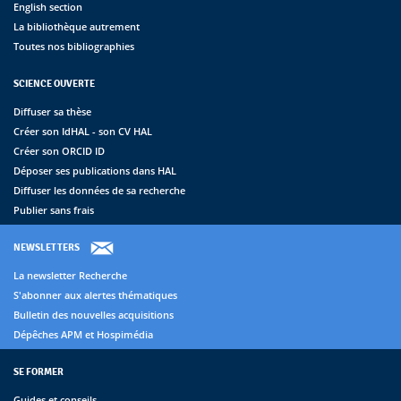
English section
La bibliothèque autrement
Toutes nos bibliographies
SCIENCE OUVERTE
Diffuser sa thèse
Créer son IdHAL - son CV HAL
Créer son ORCID ID
Déposer ses publications dans HAL
Diffuser les données de sa recherche
Publier sans frais
NEWSLETTERS
La newsletter Recherche
S'abonner aux alertes thématiques
Bulletin des nouvelles acquisitions
Dépêches APM et Hospimédia
SE FORMER
Guides et conseils