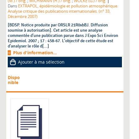
|
(M.) / orig.
;
WICHMANN (H.) / orig.
;
WOLKE (G.) / orig.
Dans
EXTRAPOL, épidémiologie et pollution atmosphérique.
Analyse critique des publications internationales. (n° 33,
Décembre 2007)
[BDSP. Notice produite par ORSLR 21R0xbBJ. Diffusion
soumise à autorisation]. Cet article est une analyse
commentée d'une publication parue dans J Expo Sci Environ
Epidemiol. 2007 ; 17 : 458-67. L'objectif de cette étude est
d'analyser le rôle d[...]
Plus d'information...
Ajouter à ma sélection
Dispo
nible