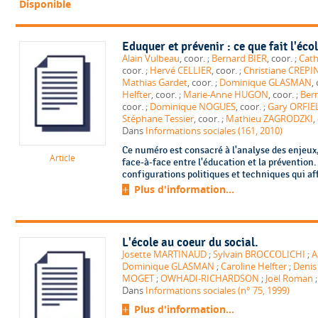
Disponible
Eduquer et prévenir : ce que fait l'éco
Alain Vulbeau
, coor. ;
Bernard BIER
, coor. ;
Cath
coor. ;
Hervé CELLIER
, coor. ;
Christiane CREPI
Mathias Gardet
, coor. ;
Dominique GLASMAN
Helfter
, coor. ;
Marie-Anne HUGON
, coor. ;
Ber
coor. ;
Dominique NOGUES
, coor. ;
Gary ORFIE
Stéphane Tessier
, coor. ;
Mathieu ZAGRODZKI
,
Dans
Informations sociales (161, 2010)
Ce numéro est consacré à l'analyse des enjeux,
Article
face-à-face entre l'éducation et la prévention
configurations politiques et techniques qui aff
Plus d'information...
L'école au coeur du social.
Josette MARTINAUD
;
Sylvain BROCCOLICHI
;
A
Dominique GLASMAN
;
Caroline Helfter
;
Deni
MOGET
;
OWHADI-RICHARDSON
;
Joël Roman
Dans
Informations sociales (n° 75, 1999)
Plus d'information...