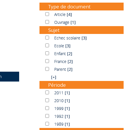
Type de document
Article
Article
[4]
Ouvrage
Ouvrage
[1]
Sujet
Echec scolaire
Echec scolaire
[3]
Ecole
Ecole
[3]
Enfant
Enfant
[2]
France
France
[2]
Parent
Parent
[2]
n
[+]
Période
2011
2011
[1]
2010
2010
[1]
1999
1999
[1]
1992
1992
[1]
1989
1989
[1]