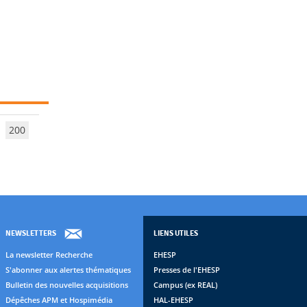
200
NEWSLETTERS
LIENS UTILES
La newsletter Recherche
EHESP
S'abonner aux alertes thématiques
Presses de l'EHESP
Bulletin des nouvelles acquisitions
Campus (ex REAL)
Dépêches APM et Hospimédia
HAL-EHESP