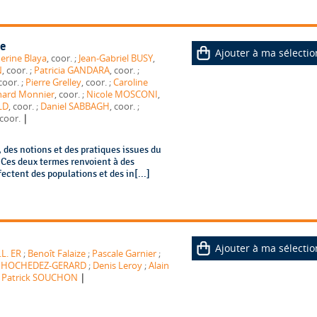
le
Ajouter à ma sélectio
erine Blaya
, coor. ;
Jean-Gabriel BUSY
,
N
, coor. ;
Patricia GANDARA
, coor. ;
, coor. ;
Pierre Grelley
, coor. ;
Caroline
nard Monnier
, coor. ;
Nicole MOSCONI
,
LD
, coor. ;
Daniel SABBAGH
, coor. ;
|
 coor.
 des notions et des pratiques issues du
. Ces deux termes renvoient à des
ectent des populations et des in[...]
Ajouter à ma sélectio
.L. ER
;
Benoît Falaize
;
Pascale Garnier
;
s HOCHEDEZ-GERARD
;
Denis Leroy
;
Alain
|
;
Patrick SOUCHON