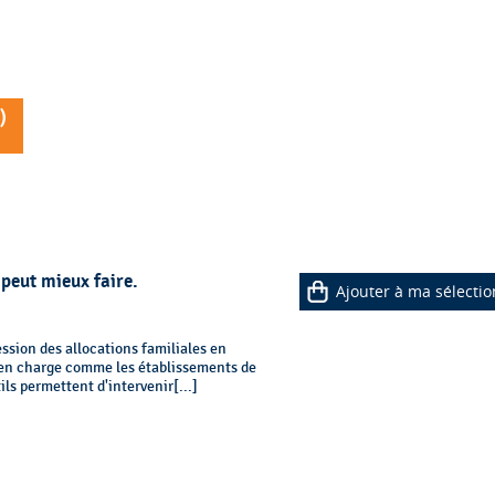
N
)
 peut mieux faire.
Ajouter à ma sélectio
ssion des allocations familiales en
se en charge comme les établissements de
ils permettent d'intervenir[...]