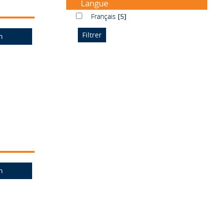
Langue
Français
Français
[5]
n
n