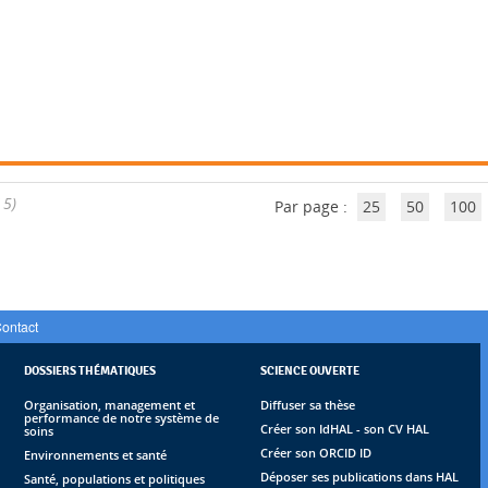
 5)
Par page :
25
50
100
ontact
DOSSIERS THÉMATIQUES
SCIENCE OUVERTE
Organisation, management et
Diffuser sa thèse
performance de notre système de
Créer son IdHAL - son CV HAL
soins
Créer son ORCID ID
Environnements et santé
Déposer ses publications dans HAL
Santé, populations et politiques