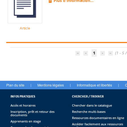
Plus d'information...
Article
1
(1 - 5 /
Plan du site
Mentions légales
Informatique et libertés
C
|
|
|
INFOS PRATIQUES
CHERCHER / TROUVER
Accès et horaires
Chercher dans le catalogue
Inscription, prêt et retour des
Recherche multi-bases
documents
Ressources documentaires en ligne
Apprenants en stage
Accéder facilement aux ressources