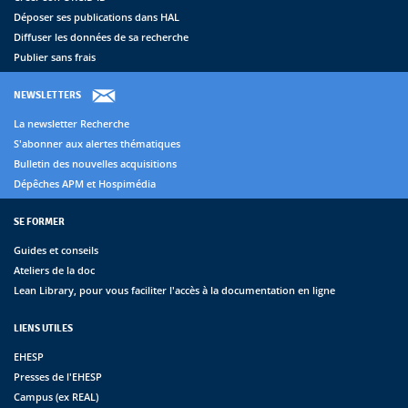
Déposer ses publications dans HAL
Diffuser les données de sa recherche
Publier sans frais
NEWSLETTERS
La newsletter Recherche
S'abonner aux alertes thématiques
Bulletin des nouvelles acquisitions
Dépêches APM et Hospimédia
SE FORMER
Guides et conseils
Ateliers de la doc
Lean Library, pour vous faciliter l'accès à la documentation en ligne
LIENS UTILES
EHESP
Presses de l'EHESP
Campus (ex REAL)