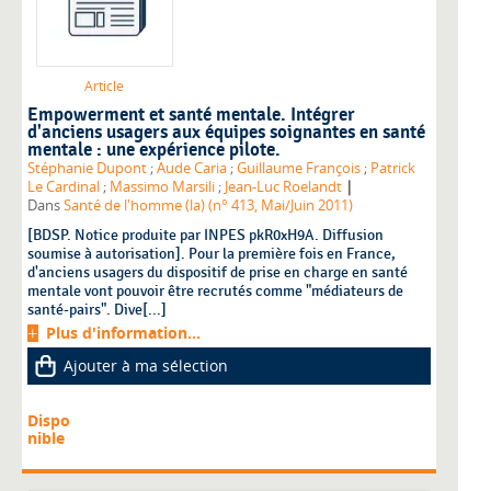
Article
Empowerment et santé mentale. Intégrer
d'anciens usagers aux équipes soignantes en santé
mentale : une expérience pilote.
Stéphanie Dupont
;
Aude Caria
;
Guillaume François
;
Patrick
|
Le Cardinal
;
Massimo Marsili
;
Jean-Luc Roelandt
Dans
Santé de l'homme (la) (n° 413, Mai/Juin 2011)
[BDSP. Notice produite par INPES pkR0xH9A. Diffusion
soumise à autorisation]. Pour la première fois en France,
d'anciens usagers du dispositif de prise en charge en santé
mentale vont pouvoir être recrutés comme "médiateurs de
santé-pairs". Dive[...]
Plus d'information...
Ajouter à ma sélection
Dispo
nible