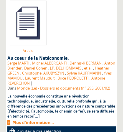
Article
Au coeur de la Netéconomie.
Serge MARTI
;
Michel ALBERGANTI
;
Dennis-K BERMAN
;
Anton
Brender
;
Daniel Cohen
;
J.P. DELHOMMAIS
;
et al.
;
Heather
GREEN
;
Christophe JAKUBYSZYN
;
Sylvie KAUFFMANN
;
Yves
MAMOU
;
Laurent Mauduit
;
Brice PEDROLETTI
;
Antoine
|
REVERCHON
Dans
Monde (Le) - Dossiers et documents (n° 295, 2001/02)
La nouvelle économie constitue une révolution
technologique, industrielle, culturelle profonde qui, à la
différence des précédentes innovations de nature comparable
(l'électricité, l'automobile, le chemin de fer), se sera diffusée
en temps recor[...]
Plus d'information...
Ajouter à ma sélection