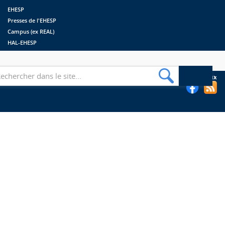
EHESP
Presses de l'EHESP
Campus (ex REAL)
HAL-EHESP
erche
Suivez les bibliothèques de l'EHESP sur les réseaux sociaux