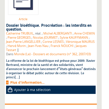
Article
Dossier bioéthique. Procréation : les interdits en
question.
Catherine TRUBUIL
, réal. ;
Michel ALBERGANTI
;
Anne CHEMIN
;
Pierre GEORGES
;
Nicolas JOURMET
;
Sylvie KAUFFMANN
;
Jean-Pierre LANGELLIER
;
Corine LESNES
;
Véronique MAURUS
;
Hervé Morin
;
Jean-Yves Nau
;
Franck NOUCHI
;
Jacques
|
Testart
Dans
Monde (Le) - Dossiers et documents (n° 362, 2007/03)
La réforme de la loi de bioéthique est prévue pour 2009. Xavier
Bertrand, ministre de la santé et des solidarités, vient
d'annoncer le prochain lancement d'"états généraux" destinés
à organiser le débat public autour de cette révision. Le
princi[...]
Plus d'information...
Ajouter à ma sélection