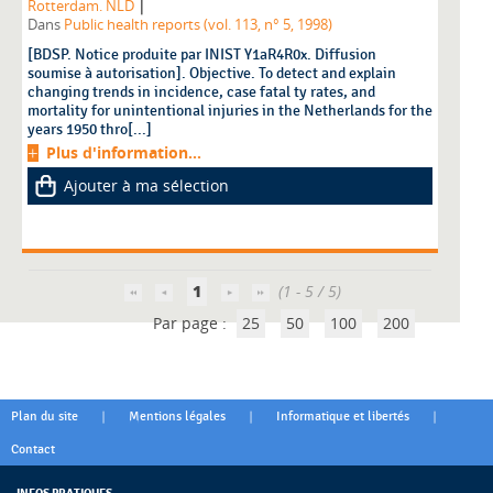
|
Rotterdam. NLD
Dans
Public health reports (vol. 113, n° 5, 1998)
[BDSP. Notice produite par INIST Y1aR4R0x. Diffusion
soumise à autorisation]. Objective. To detect and explain
changing trends in incidence, case fatal ty rates, and
mortality for unintentional injuries in the Netherlands for the
years 1950 thro[...]
Plus d'information...
Ajouter à ma sélection
1
(1 - 5 / 5)
Par page :
25
50
100
200
|
|
|
Plan du site
Mentions légales
Informatique et libertés
Contact