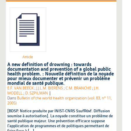
Article
A new definition of drowning : towards
documentation and prevention of a global public
health problem. : Nouvelle définition de la noyade
pour mieux documenter et prévenir un problème
mondial de santé publique.
E.F. VAN BEECK
;
J.J.L.M. BIERENS
;
C.M. BRANCHE
;
J.H.
|
MODELL
;
D. SZPILMAN
Dans
Bulletin of the world health organization (vol. 83, n° 11,
2005)
[BDSP. Notice produite par INIST-CNRS SsufR0xf. Diffusion
soumise à autorisation]. La noyade constitue un problème de
santé publique majeur. Une prévention efficace suppose
l'application de programmes et de politiques permettant de
faire face à [...]