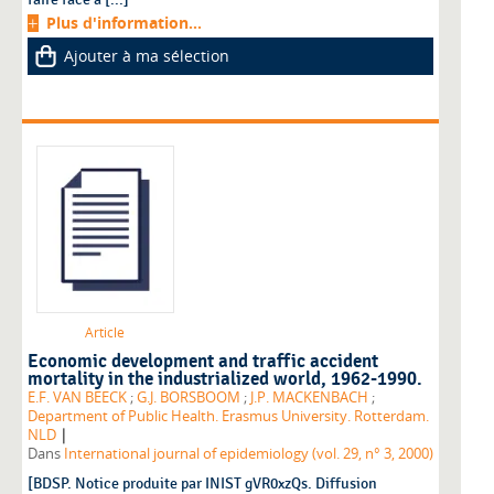
Plus d'information...
Ajouter à ma sélection
Article
Economic development and traffic accident
mortality in the industrialized world, 1962-1990.
E.F. VAN BEECK
;
G.J. BORSBOOM
;
J.P. MACKENBACH
;
Department of Public Health. Erasmus University. Rotterdam.
|
NLD
Dans
International journal of epidemiology (vol. 29, n° 3, 2000)
[BDSP. Notice produite par INIST gVR0xzQs. Diffusion