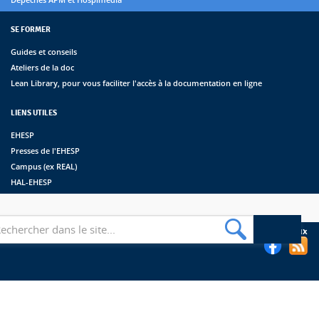
SE FORMER
Guides et conseils
Ateliers de la doc
Lean Library, pour vous faciliter l'accès à la documentation en ligne
LIENS UTILES
EHESP
Presses de l'EHESP
Campus (ex REAL)
HAL-EHESP
erche
Suivez les bibliothèques de l'EHESP sur les réseaux sociaux