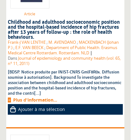
Article
Childhood and adulthood socioeconomic position
and the hospital-based incidence of hip fractures
after 13 years of follow-up : the role of health
behaviours.
Frank-J VAN LENTHE
;
M. AVENDANO
;
MACKENBACH (Johan
P.)
;
E.F. VAN BEECK
;
Department of Public Health. Erasmus
|
Medical Centre Rotterdam. Rotterdam. NLD
Dans
Journal of epidemiology and community health (vol. 65,
n° 11, 2011)
[BDSP. Notice produite par INIST-CNRS GmlF8R0x. Diffusion
soumise à autorisation]. Background To investigate the
association between childhood and adulthood socioeconomic
position and the hospital-based incidence of hip fractures,
and the contri[...]
Plus d'information...
Ajouter à ma sélection