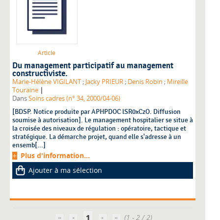
Article
Du management participatif au management
constructiviste.
Marie-Hélène VIGILANT
;
Jacky PRIEUR
;
Denis Robin
;
Mireille
|
Touraine
Dans
Soins cadres (n° 34, 2000/04-06)
[BDSP. Notice produite par APHPDOC lSR0xCzO. Diffusion
soumise à autorisation]. Le management hospitalier se situe à
la croisée des niveaux de régulation : opératoire, tactique et
stratégique. La démarche projet, quand elle s'adresse à un
ensemb[...]
Plus d'information...
Ajouter à ma sélection
1
(1 - 2 / 2)