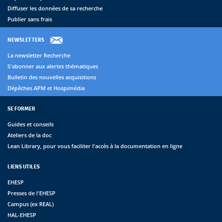
Diffuser les données de sa recherche
Publier sans frais
NEWSLETTERS
La newsletter Recherche
S'abonner aux alertes thématiques
Bulletin des nouvelles acquisitions
Dépêches APM et Hospimédia
SE FORMER
Guides et conseils
Ateliers de la doc
Lean Library, pour vous faciliter l'accès à la documentation en ligne
LIENS UTILES
EHESP
Presses de l'EHESP
Campus (ex REAL)
HAL-EHESP