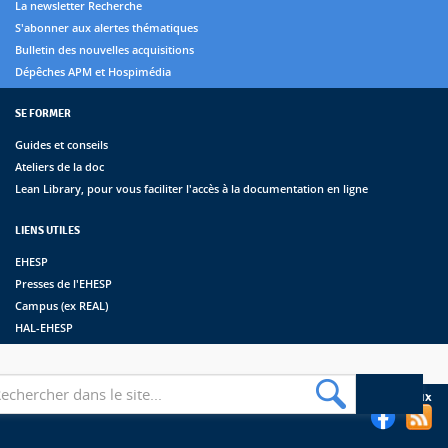
La newsletter Recherche
S'abonner aux alertes thématiques
Bulletin des nouvelles acquisitions
Dépêches APM et Hospimédia
SE FORMER
Guides et conseils
Ateliers de la doc
Lean Library, pour vous faciliter l'accès à la documentation en ligne
LIENS UTILES
EHESP
Presses de l'EHESP
Campus (ex REAL)
HAL-EHESP
erche
Suivez les bibliothèques de l'EHESP sur les réseaux sociaux