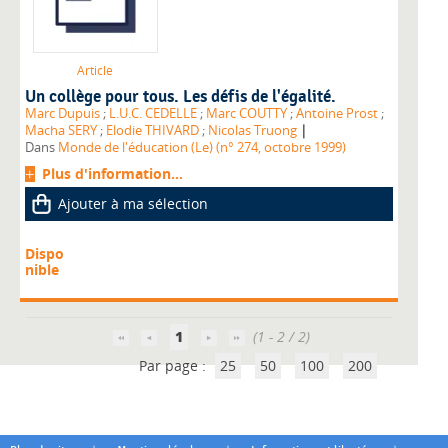
Article
Un collège pour tous. Les défis de l'égalité.
Marc Dupuis
;
L.U.C. CEDELLE
;
Marc COUTTY
;
Antoine Prost
;
|
Macha SERY
;
Elodie THIVARD
;
Nicolas Truong
Dans
Monde de l'éducation (Le) (n° 274, octobre 1999)
Plus d'information...
Ajouter à ma sélection
Dispo
nible
1
(1 - 2 / 2)
Par page :
25
50
100
200