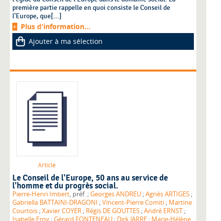
première partie rappelle en quoi consiste le Conseil de
l'Europe, que[...]
Plus d'information...
Ajouter à ma sélection
Article
Le Conseil de l'Europe, 50 ans au service de
l'homme et du progrès social.
Pierre-Henri Imbert
, préf. ;
Georges ANDREU
;
Agnès ARTIGES
;
Gabriella BATTAINI-DRAGONI
;
Vincent-Pierre Comiti
;
Martine
Courtois
;
Xavier COYER
;
Régis DE GOUTTES
;
André ERNST
;
Isabelle Erny
;
Gérard FONTENEAU
;
Dirk JARRE
;
Marie-Hélène