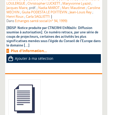
LOULERGUE
;
Christopher LUCKETT
;
Maryvonne Lyazid
;
Jacques Maire
, préf. ;
Nadia MAROT
;
Marc Maudinet
;
Caroline
MECHIN
;
Giulia PODESTA LE POITTEVIN
;
Jean-Louis Rey
;
|
Henri Roux
;
Carla SAGLIETTI
Dans
Echanges santé social (n° 94, 1999)
[BDSP. Notice produite par CTNERHI EhR0xlAr. Diffusion
soumise à autorisation]. Ce numéro retrace, par une série de
coups de projecteurs, certaines des activités les plus
significatives menées sous l'égide du Conseil de l'Europe dans
le domaine [...]
Plus d'information...
Ajouter à ma sélection