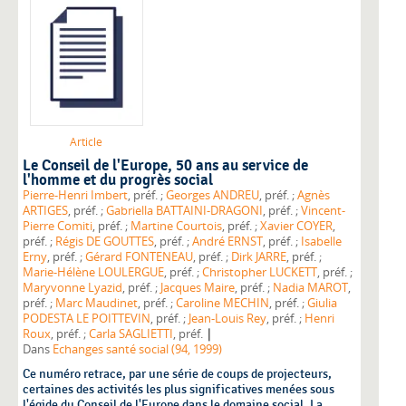
Article
Le Conseil de l'Europe, 50 ans au service de
l'homme et du progrès social
Pierre-Henri Imbert
, préf. ;
Georges ANDREU
, préf. ;
Agnès
ARTIGES
, préf. ;
Gabriella BATTAINI-DRAGONI
, préf. ;
Vincent-
Pierre Comiti
, préf. ;
Martine Courtois
, préf. ;
Xavier COYER
,
préf. ;
Régis DE GOUTTES
, préf. ;
André ERNST
, préf. ;
Isabelle
Erny
, préf. ;
Gérard FONTENEAU
, préf. ;
Dirk JARRE
, préf. ;
Marie-Hélène LOULERGUE
, préf. ;
Christopher LUCKETT
, préf. ;
Maryvonne Lyazid
, préf. ;
Jacques Maire
, préf. ;
Nadia MAROT
,
préf. ;
Marc Maudinet
, préf. ;
Caroline MECHIN
, préf. ;
Giulia
PODESTA LE POITTEVIN
, préf. ;
Jean-Louis Rey
, préf. ;
Henri
|
Roux
, préf. ;
Carla SAGLIETTI
, préf.
Dans
Echanges santé social (94, 1999)
Ce numéro retrace, par une série de coups de projecteurs,
certaines des activités les plus significatives menées sous
l'égide du Conseil de l'Europe dans le domaine social. La