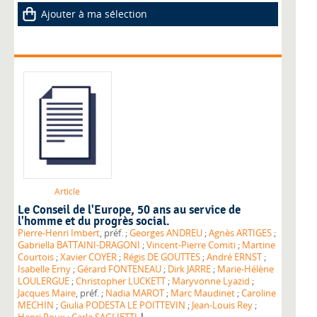
Ajouter à ma sélection
Article
Le Conseil de l'Europe, 50 ans au service de
l'homme et du progrès social.
Pierre-Henri Imbert
, préf. ;
Georges ANDREU
;
Agnès ARTIGES
;
Gabriella BATTAINI-DRAGONI
;
Vincent-Pierre Comiti
;
Martine
Courtois
;
Xavier COYER
;
Régis DE GOUTTES
;
André ERNST
;
Isabelle Erny
;
Gérard FONTENEAU
;
Dirk JARRE
;
Marie-Hélène
LOULERGUE
;
Christopher LUCKETT
;
Maryvonne Lyazid
;
Jacques Maire
, préf. ;
Nadia MAROT
;
Marc Maudinet
;
Caroline
MECHIN
;
Giulia PODESTA LE POITTEVIN
;
Jean-Louis Rey
;
|