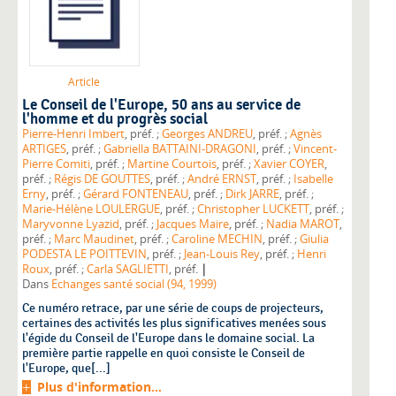
Article
Le Conseil de l'Europe, 50 ans au service de
l'homme et du progrès social
Pierre-Henri Imbert
, préf. ;
Georges ANDREU
, préf. ;
Agnès
ARTIGES
, préf. ;
Gabriella BATTAINI-DRAGONI
, préf. ;
Vincent-
Pierre Comiti
, préf. ;
Martine Courtois
, préf. ;
Xavier COYER
,
préf. ;
Régis DE GOUTTES
, préf. ;
André ERNST
, préf. ;
Isabelle
Erny
, préf. ;
Gérard FONTENEAU
, préf. ;
Dirk JARRE
, préf. ;
Marie-Hélène LOULERGUE
, préf. ;
Christopher LUCKETT
, préf. ;
Maryvonne Lyazid
, préf. ;
Jacques Maire
, préf. ;
Nadia MAROT
,
préf. ;
Marc Maudinet
, préf. ;
Caroline MECHIN
, préf. ;
Giulia
PODESTA LE POITTEVIN
, préf. ;
Jean-Louis Rey
, préf. ;
Henri
|
Roux
, préf. ;
Carla SAGLIETTI
, préf.
Dans
Echanges santé social (94, 1999)
Ce numéro retrace, par une série de coups de projecteurs,
certaines des activités les plus significatives menées sous
l'égide du Conseil de l'Europe dans le domaine social. La
première partie rappelle en quoi consiste le Conseil de
l'Europe, que[...]
Plus d'information...