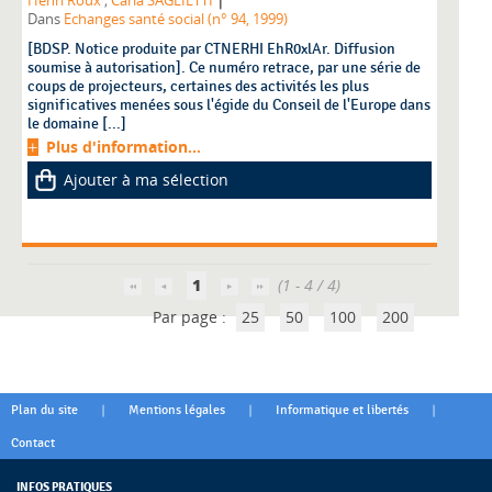
Henri Roux
;
Carla SAGLIETTI
Dans
Echanges santé social (n° 94, 1999)
[BDSP. Notice produite par CTNERHI EhR0xlAr. Diffusion
soumise à autorisation]. Ce numéro retrace, par une série de
coups de projecteurs, certaines des activités les plus
significatives menées sous l'égide du Conseil de l'Europe dans
le domaine [...]
Plus d'information...
Ajouter à ma sélection
1
(1 - 4 / 4)
Par page :
25
50
100
200
|
|
|
Plan du site
Mentions légales
Informatique et libertés
Contact
INFOS PRATIQUES