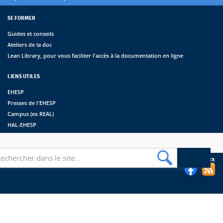
SE FORMER
Guides et conseils
Ateliers de la doc
Lean Library, pour vous faciliter l'accès à la documentation en ligne
LIENS UTILES
EHESP
Presses de l'EHESP
Campus (ex REAL)
HAL-EHESP
erche
Suivez les bibliothèques de l'EHESP sur les réseaux sociaux