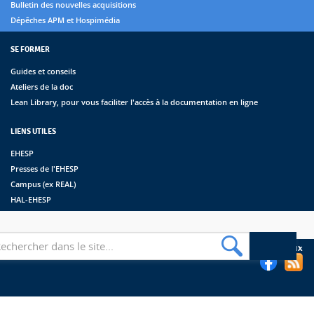
Bulletin des nouvelles acquisitions
Dépêches APM et Hospimédia
SE FORMER
Guides et conseils
Ateliers de la doc
Lean Library, pour vous faciliter l'accès à la documentation en ligne
LIENS UTILES
EHESP
Presses de l'EHESP
Campus (ex REAL)
HAL-EHESP
erche
Suivez les bibliothèques de l'EHESP sur les réseaux sociaux