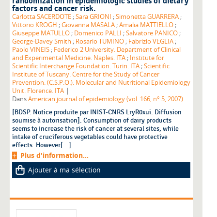
randomization in epidemiologic studies of dietary
factors and cancer risk.
Carlotta SACERDOTE
;
Sara GRIONI
;
Simonetta GUARRERA
;
Vittorio KROGH
;
Giovanna MASALA
;
Amalia MATTIELLO
;
Giuseppe MATULLO
;
Domenico PALLI
;
Salvatore PANICO
;
George-Davey Smith
;
Rosario TUMINO
;
Fabrizio VEGLIA
;
Paolo VINEIS
;
Federico 2 University. Department of Clinical
and Experimental Medicine. Naples. ITA
;
Institute for
Scientific Interchange Foundation. Turin. ITA
;
Scientific
Institute of Tuscany. Centre for the Study of Cancer
Prevention. (C.S.P.O.). Molecular and Nutritional Epidemiology
|
Unit. Florence. ITA
Dans
American journal of epidemiology (vol. 166, n° 5, 2007)
[BDSP. Notice produite par INIST-CNRS LryR0xui. Diffusion
soumise à autorisation]. Consumption of dairy products
seems to increase the risk of cancer at several sites, while
intake of cruciferous vegetables could have protective
effects. However[...]
Plus d'information...
Ajouter à ma sélection