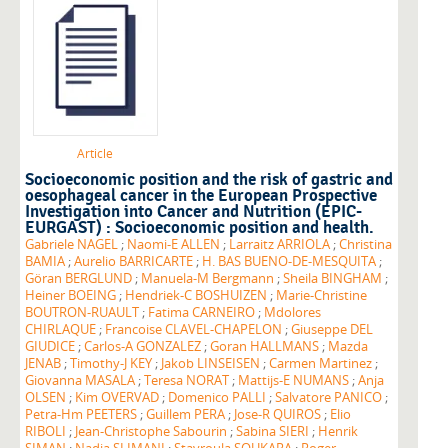
Article
Socioeconomic position and the risk of gastric and
oesophageal cancer in the European Prospective
Investigation into Cancer and Nutrition (EPIC-
EURGAST) : Socioeconomic position and health.
Gabriele NAGEL
;
Naomi-E ALLEN
;
Larraitz ARRIOLA
;
Christina
BAMIA
;
Aurelio BARRICARTE
;
H. BAS BUENO-DE-MESQUITA
;
Göran BERGLUND
;
Manuela-M Bergmann
;
Sheila BINGHAM
;
Heiner BOEING
;
Hendriek-C BOSHUIZEN
;
Marie-Christine
BOUTRON-RUAULT
;
Fatima CARNEIRO
;
Mdolores
CHIRLAQUE
;
Francoise CLAVEL-CHAPELON
;
Giuseppe DEL
GIUDICE
;
Carlos-A GONZALEZ
;
Goran HALLMANS
;
Mazda
JENAB
;
Timothy-J KEY
;
Jakob LINSEISEN
;
Carmen Martinez
;
Giovanna MASALA
;
Teresa NORAT
;
Mattijs-E NUMANS
;
Anja
OLSEN
;
Kim OVERVAD
;
Domenico PALLI
;
Salvatore PANICO
;
Petra-Hm PEETERS
;
Guillem PERA
;
Jose-R QUIROS
;
Elio
RIBOLI
;
Jean-Christophe Sabourin
;
Sabina SIERI
;
Henrik