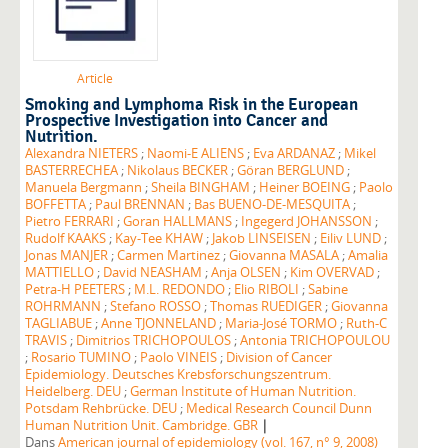
Article
Smoking and Lymphoma Risk in the European
Prospective Investigation into Cancer and
Nutrition.
Alexandra NIETERS
;
Naomi-E ALIENS
;
Eva ARDANAZ
;
Mikel
BASTERRECHEA
;
Nikolaus BECKER
;
Göran BERGLUND
;
Manuela Bergmann
;
Sheila BINGHAM
;
Heiner BOEING
;
Paolo
BOFFETTA
;
Paul BRENNAN
;
Bas BUENO-DE-MESQUITA
;
Pietro FERRARI
;
Goran HALLMANS
;
Ingegerd JOHANSSON
;
Rudolf KAAKS
;
Kay-Tee KHAW
;
Jakob LINSEISEN
;
Eiliv LUND
;
Jonas MANJER
;
Carmen Martinez
;
Giovanna MASALA
;
Amalia
MATTIELLO
;
David NEASHAM
;
Anja OLSEN
;
Kim OVERVAD
;
Petra-H PEETERS
;
M.L. REDONDO
;
Elio RIBOLI
;
Sabine
ROHRMANN
;
Stefano ROSSO
;
Thomas RUEDIGER
;
Giovanna
TAGLIABUE
;
Anne TJONNELAND
;
Maria-José TORMO
;
Ruth-C
TRAVIS
;
Dimitrios TRICHOPOULOS
;
Antonia TRICHOPOULOU
;
Rosario TUMINO
;
Paolo VINEIS
;
Division of Cancer
Epidemiology. Deutsches Krebsforschungszentrum.
Heidelberg. DEU
;
German Institute of Human Nutrition.
Potsdam Rehbrücke. DEU
;
Medical Research Council Dunn
|
Human Nutrition Unit. Cambridge. GBR
Dans
American journal of epidemiology (vol. 167, n° 9, 2008)