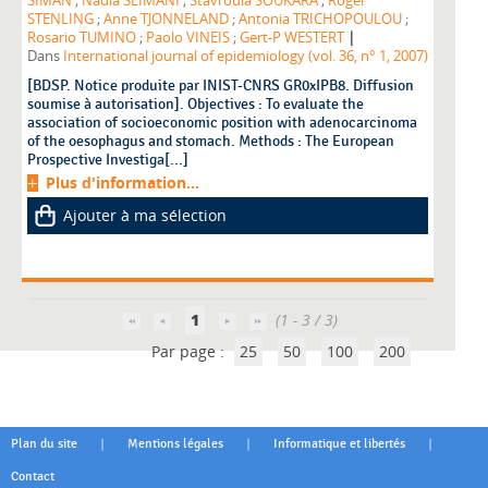
SIMAN
;
Nadia SLIMANI
;
Stavroula SOUKARA
;
Roger
STENLING
;
Anne TJONNELAND
;
Antonia TRICHOPOULOU
;
|
Rosario TUMINO
;
Paolo VINEIS
;
Gert-P WESTERT
Dans
International journal of epidemiology (vol. 36, n° 1, 2007)
[BDSP. Notice produite par INIST-CNRS GR0xIPB8. Diffusion
soumise à autorisation]. Objectives : To evaluate the
association of socioeconomic position with adenocarcinoma
of the oesophagus and stomach. Methods : The European
Prospective Investiga[...]
Plus d'information...
Ajouter à ma sélection
1
(1 - 3 / 3)
Par page :
25
50
100
200
|
|
|
Plan du site
Mentions légales
Informatique et libertés
Contact