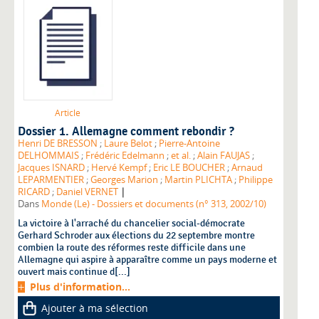
Article
Dossier 1. Allemagne comment rebondir ?
Henri DE BRESSON
;
Laure Belot
;
Pierre-Antoine
DELHOMMAIS
;
Frédéric Edelmann
;
et al.
;
Alain FAUJAS
;
Jacques ISNARD
;
Hervé Kempf
;
Eric LE BOUCHER
;
Arnaud
LEPARMENTIER
;
Georges Marion
;
Martin PLICHTA
;
Philippe
|
RICARD
;
Daniel VERNET
Dans
Monde (Le) - Dossiers et documents (n° 313, 2002/10)
La victoire à l'arraché du chancelier social-démocrate
Gerhard Schroder aux élections du 22 septembre montre
combien la route des réformes reste difficile dans une
Allemagne qui aspire à apparaître comme un pays moderne et
ouvert mais continue d[...]
Plus d'information...
Ajouter à ma sélection