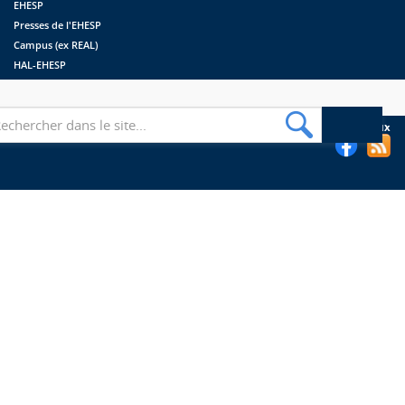
EHESP
Presses de l'EHESP
Campus (ex REAL)
HAL-EHESP
erche
Suivez les bibliothèques de l'EHESP sur les réseaux sociaux