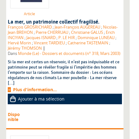
Article
La mer, un patrimoine collectif fragilisé.
François GROSRICHARD
;
Jean-François AUGEREAU
;
Nicolas-
Jean BREHON
;
Pierre CHERRUAU
;
Christiane GALUS
;
Erich
INCIYAN
;
Jacques ISNARD
;
P. LE HIR
;
Dominique LUNEAU
;
Hervé Morin
;
Vincent TARDIEU
;
Catherine TASTEMAIN
;
|
Jérémy THOMSON
Dans
Monde (Le) - Dossiers et documents (n° 318, Mars 2003)
Si la mer est certes un réservoir, il n'est pas inépuisable et ce
patrimoine peut se révéler fragile si l'impéritie des hommes
l'emporte sur la raison. Sommaire du dossier : Les océans
régulateurs de nos climats La mer poubelle - La mer réserve
[...]
Plus d'information...
Ajouter à ma sélection
Dispo
nible