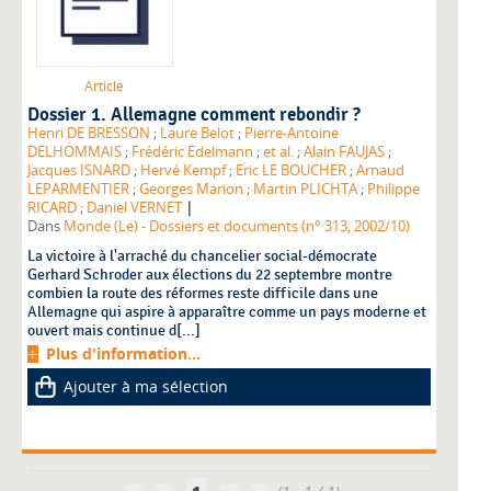
Article
Dossier 1. Allemagne comment rebondir ?
Henri DE BRESSON
;
Laure Belot
;
Pierre-Antoine
DELHOMMAIS
;
Frédéric Edelmann
;
et al.
;
Alain FAUJAS
;
Jacques ISNARD
;
Hervé Kempf
;
Eric LE BOUCHER
;
Arnaud
LEPARMENTIER
;
Georges Marion
;
Martin PLICHTA
;
Philippe
|
RICARD
;
Daniel VERNET
Dans
Monde (Le) - Dossiers et documents (n° 313, 2002/10)
La victoire à l'arraché du chancelier social-démocrate
Gerhard Schroder aux élections du 22 septembre montre
combien la route des réformes reste difficile dans une
Allemagne qui aspire à apparaître comme un pays moderne et
ouvert mais continue d[...]
Plus d'information...
Ajouter à ma sélection