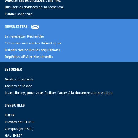
Déposer ses publications dans HAL
Diffuser les données de sa recherche
Publier sans frais
NEWSLETTERS
La newsletter Recherche
S'abonner aux alertes thématiques
Bulletin des nouvelles acquisitions
Dépêches APM et Hospimédia
SE FORMER
Guides et conseils
Ateliers de la doc
Lean Library, pour vous faciliter l'accès à la documentation en ligne
LIENS UTILES
EHESP
Presses de l'EHESP
Campus (ex REAL)
HAL-EHESP