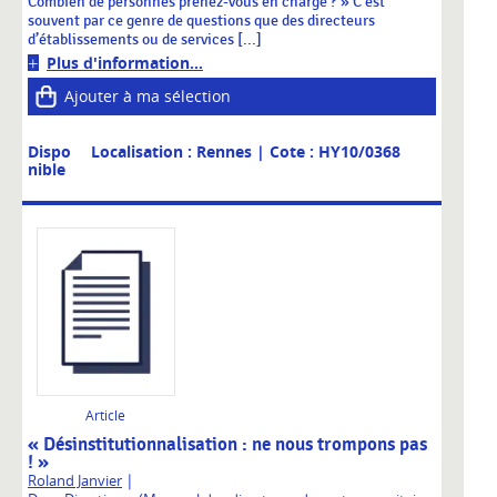
Combien de personnes prenez-vous en charge ? » C’est
souvent par ce genre de questions que des directeurs
d’établissements ou de services [...]
Plus d'information...
Ajouter à ma sélection
Dispo
Localisation : Rennes
| Cote : HY10/0368
nible
Article
« Désinstitutionnalisation : ne nous trompons pas
! »
|
Roland Janvier