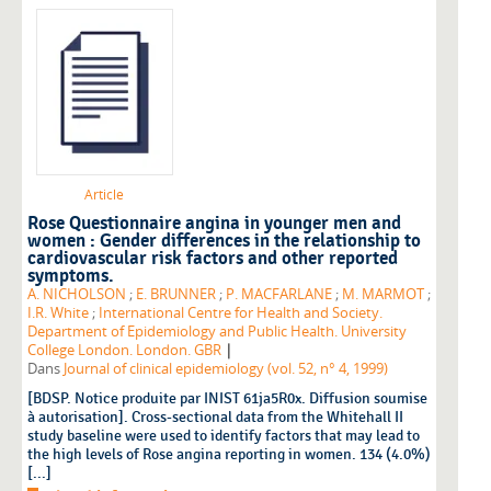
Article
Rose Questionnaire angina in younger men and
women : Gender differences in the relationship to
cardiovascular risk factors and other reported
symptoms.
A. NICHOLSON
;
E. BRUNNER
;
P. MACFARLANE
;
M. MARMOT
;
I.R. White
;
International Centre for Health and Society.
Department of Epidemiology and Public Health. University
|
College London. London. GBR
Dans
Journal of clinical epidemiology (vol. 52, n° 4, 1999)
[BDSP. Notice produite par INIST 61ja5R0x. Diffusion soumise
à autorisation]. Cross-sectional data from the Whitehall II
study baseline were used to identify factors that may lead to
the high levels of Rose angina reporting in women. 134 (4.0%)
[...]