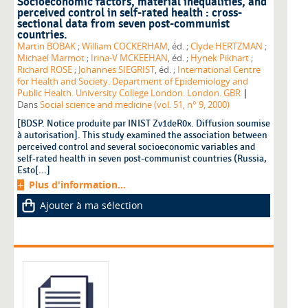
Socioeconomic factors, material inequalities, and
perceived control in self-rated health : cross-
sectional data from seven post-communist
countries.
Martin BOBAK
;
William COCKERHAM
, éd. ;
Clyde HERTZMAN
;
Michael Marmot
;
Irina-V MCKEEHAN
, éd. ;
Hynek Pikhart
;
Richard ROSE
;
Johannes SIEGRIST
, éd. ;
International Centre
for Health and Society. Department of Epidemiology and
|
Public Health. University College London. London. GBR
Dans
Social science and medicine (vol. 51, n° 9, 2000)
[BDSP. Notice produite par INIST Zv1deR0x. Diffusion soumise
à autorisation]. This study examined the association between
perceived control and several socioeconomic variables and
self-rated health in seven post-communist countries (Russia,
Esto[...]
Plus d'information...
Ajouter à ma sélection