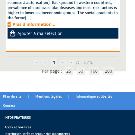
soumise à autorisation]. Background In western countries,
prevalence of cardiovascular diseases and most risk factors is
higher in lower socioeconomic groups. The social gradients in
the forme[...]
Plus d'information...
Ajouter à ma sélection
1
(1 - 5 / 5)
Par page :
25
50
100
200
|
|
|
Plan du site
Mentions légales
Informatique et libertés
Contact
INFOS PRATIQUES
Accès et horaires
Inscription, prêt et retour des documents