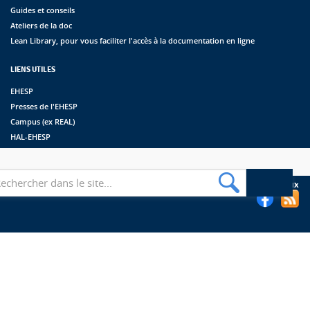
Guides et conseils
Ateliers de la doc
Lean Library, pour vous faciliter l'accès à la documentation en ligne
LIENS UTILES
EHESP
Presses de l'EHESP
Campus (ex REAL)
HAL-EHESP
erche
Suivez les bibliothèques de l'EHESP sur les réseaux sociaux