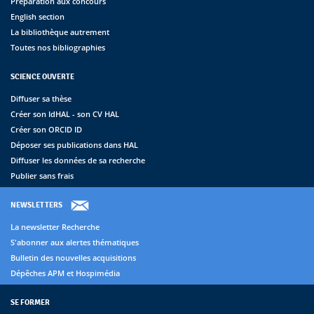
Préparation aux concours
English section
La bibliothèque autrement
Toutes nos bibliographies
SCIENCE OUVERTE
Diffuser sa thèse
Créer son IdHAL - son CV HAL
Créer son ORCID ID
Déposer ses publications dans HAL
Diffuser les données de sa recherche
Publier sans frais
NEWSLETTERS
La newsletter Recherche
S'abonner aux alertes thématiques
Bulletin des nouvelles acquisitions
Dépêches APM et Hospimédia
SE FORMER